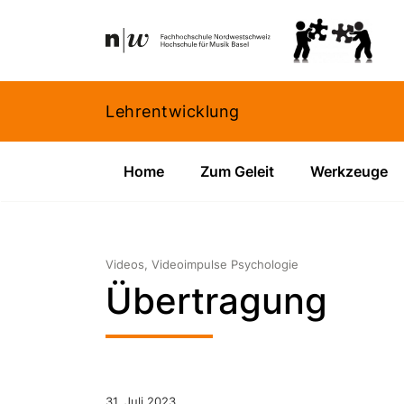
Navigation
Footer
Zum Inhalt springen.
Lehrentwicklung
Home
Zum Geleit
Werkzeuge
Videos, Videoimpulse Psychologie
Übertragung
31. Juli 2023