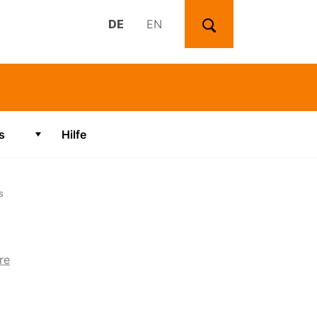
DE
EN
Suchen
s
Hilfe
Zeige Untermenü für "Videos"
s
re