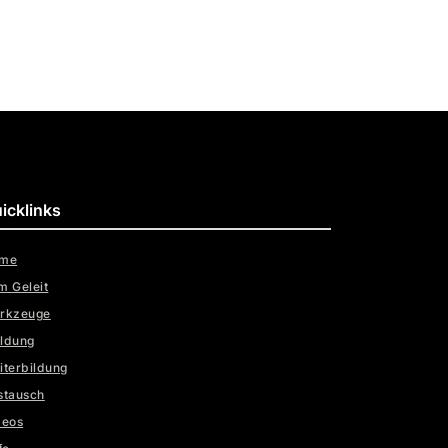
icklinks
me
m Geleit
rkzeuge
ldung
iterbildung
stausch
deos