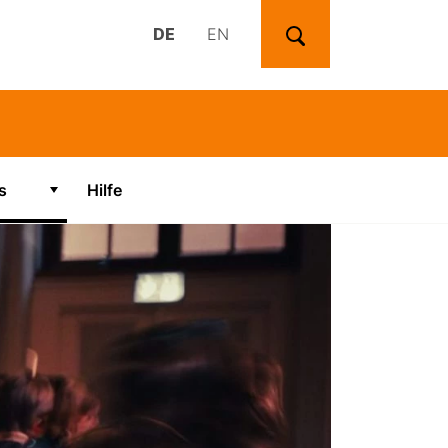
DE
EN
Suchen
s
(Aktiv)
Hilfe
Zeige Untermenü für "Videos"