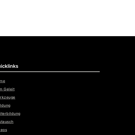
icklinks
me
m Geleit
rkzeuge
ldung
iterbildung
stausch
deos