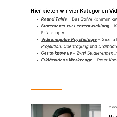
Hier bieten wir vier Kategorien Vi
Round Table
– Das StuVe Kommunikat
Statements zur Lehrentwicklun
g
– K
Erfahrungen
Videoimpulse
Psychologie
– Giselle
Projektion, Übertragung
und
Dramadre
Get to know us
–
Zwei Studierenden i
Erklärvideos Werkzeu
ge
– Peter Kno
Vide
Pro