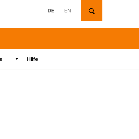
DE
EN
Suchen
s
Hilfe
Zeige Untermenü für "Videos"