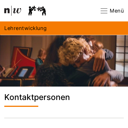
Navigation
Footer
Zum Inhalt springen.
Menü
Lehrentwicklung
Kontaktpersonen